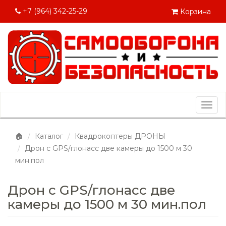
+7 (964) 342-25-29
Корзина
Togg
navig
🏠
Каталог
Квадрокоптеры ДРОНЫ
Дрон с GPS/глонасс две камеры до 1500 м 30
мин.пол
Дрон с GPS/глонасс две
камеры до 1500 м 30 мин.пол