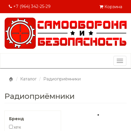
+7 (964) 342-25-29
Корзина
Togg
navig
🏠
Каталог
Радиоприёмники
Радиоприёмники
Бренд
XPX